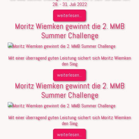
28. - 31. Juli 2022
weiterlesen...
Moritz Wiemken gewinnt die 2. MMB
Summer Challenge
Mit einer überragend guten Leistung sichert sich Moritz Wiemken
den Sieg
weiterlesen...
Moritz Wiemken gewinnt die 2. MMB
Summer Challenge
Mit einer überragend guten Leistung sichert sich Moritz Wiemken
den Sieg
weiterlesen...