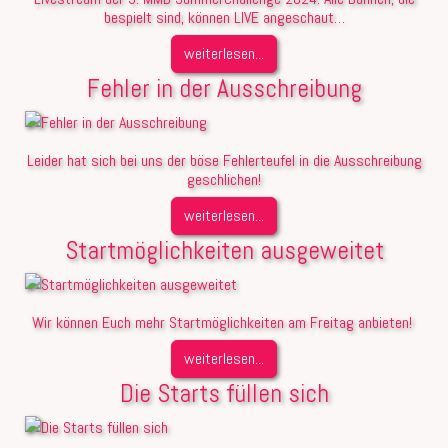
bespielt sind, können LIVE angeschaut…
weiterlesen...
Fehler in der Ausschreibung
Leider hat sich bei uns der böse Fehlerteufel in die Ausschreibung
geschlichen!
weiterlesen...
Startmöglichkeiten ausgeweitet
Wir können Euch mehr Startmöglichkeiten am Freitag anbieten!
weiterlesen...
Die Starts füllen sich