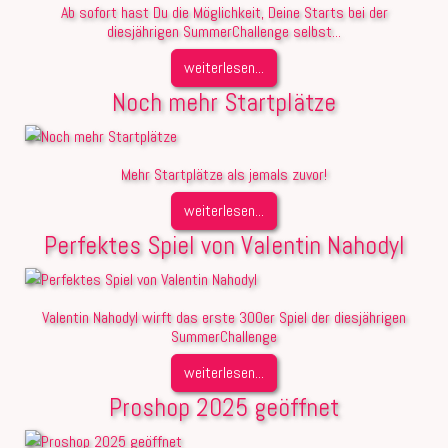
Ab sofort hast Du die Möglichkeit, Deine Starts bei der
diesjährigen SummerChallenge selbst...
weiterlesen...
Noch mehr Startplätze
Mehr Startplätze als jemals zuvor!
weiterlesen...
Perfektes Spiel von Valentin Nahodyl
Valentin Nahodyl wirft das erste 300er Spiel der diesjährigen
SummerChallenge
weiterlesen...
Proshop 2025 geöffnet