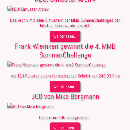
Das Archiv mit allen Ölmustern der MMB SummerChallenges der
letzten Jahre wurde erstellt.
weiterlesen...
Frank Wiemken gewinnt die 4. MMB
SummerChallenge
Mit 114 Punkten einem fantastischen Schnitt von 249,33 Pins
weiterlesen...
300 von Mike Bergmann
Die ersten 300 sind gefallen...
weiterlesen...